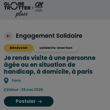
Aller au contenu
Engagement Solidaire
Bénévolat
solidarite-insertion
Je rends visite à une personne
âgée ou en situation de
handicap, à domicile, à paris
Localisation
Paris
Début : 28 mai 2026
Postuler