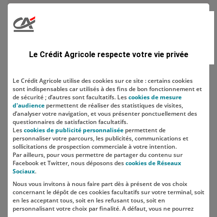
Domaine
Le Crédit Agricole respecte votre vie privée
Le Crédit Agricole utilise des cookies sur ce site : certains cookies
sont indispensables car utilisés à des fins de bon fonctionnement et
Localisation
de sécurité ; d’autres sont facultatifs. Les
cookies de mesure
d'audience
permettent de réaliser des statistiques de visites,
d’analyser votre navigation, et vous présenter ponctuellement des
questionnaires de satisfaction facultatifs.
Les
cookies de publicité personnalisée
permettent de
personnaliser votre parcours, les publicités, communications et
sollicitations de prospection commerciale à votre intention.
Par ailleurs, pour vous permettre de partager du contenu sur
Facebook et Twitter, nous déposons des
cookies de Réseaux
Sociaux
.
Nous vous invitons à nous faire part dès à présent de vos choix
SUIVEZ-NOUS SUR LES RÉSEAUX
concernant le dépôt de ces cookies facultatifs sur votre terminal, soit
SOCIAUX
en les acceptant tous, soit en les refusant tous, soit en
personnalisant votre choix par finalité. A défaut, vous ne pourrez
pas poursuivre votre navigation sur notre site.