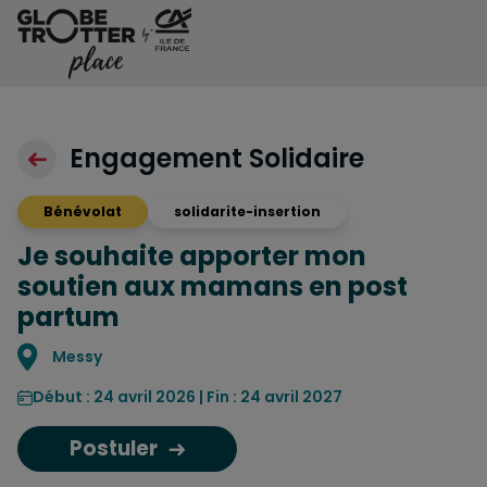
Aller au contenu
Engagement Solidaire
Bénévolat
solidarite-insertion
Je souhaite apporter mon
soutien aux mamans en post
partum
Localisation
Messy
Début : 24 avril 2026 | Fin : 24 avril 2027
Postuler