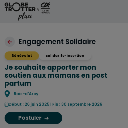
Aller au contenu
Engagement Solidaire
Bénévolat
solidarite-insertion
Je souhaite apporter mon
soutien aux mamans en post
partum
Localisation
Bois-d'Arcy
Début : 26 juin 2025 | Fin : 30 septembre 2026
Postuler