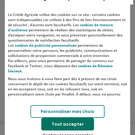
Le Crédit Agricole utilise des cookies sur ce site : certains cookies
sont indispensables car utilisés à des fins de bon fonctionnement et
Localisation
de sécurité ; d’autres sont facultatifs. Les
cookies de mesure
d'audience
permettent de réaliser des statistiques de visites,
d’analyser votre navigation, et vous présenter ponctuellement des
questionnaires de satisfaction facultatifs.
Les
cookies de publicité personnalisée
permettent de
personnaliser votre parcours, les publicités, communications et
sollicitations de prospection commerciale à votre intention.
Par ailleurs, pour vous permettre de partager du contenu sur
Facebook et Twitter, nous déposons des
cookies de Réseaux
Sociaux
.
Nous vous invitons à nous faire part dès à présent de vos choix
SUIVEZ-NOUS SUR LES RÉSEAUX
concernant le dépôt de ces cookies facultatifs sur votre terminal, soit
SOCIAUX
en les acceptant tous, soit en les refusant tous, soit en
personnalisant votre choix par finalité. A défaut, vous ne pourrez
pas poursuivre votre navigation sur notre site.
Votre choix est libre et peut être modifié à tout moment, en cliquant
Lien vers le compte Instagram 
Lien vers le compte TikTok 
Personnaliser mes choix
sur le lien "Cookies", en bas de page.
Pour en savoir plus sur les responsables de traitement et les
Tout accepter
finalités, cliquez sur "Personnaliser mes choix".
Ouvrir le menu mobile