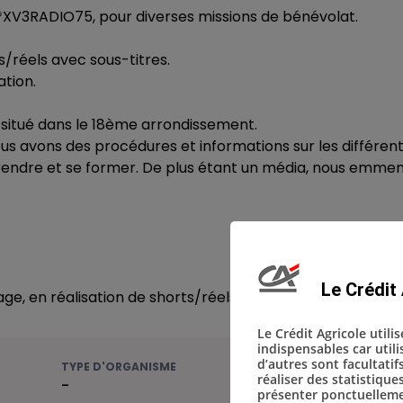
XV3RADIO75, pour diverses missions de bénévolat.
/réels avec sous-titres.
ation.
 situé dans le 18ème arrondissement.
ous avons des procédures et informations sur les différe
pprendre et se former. De plus étant un média, nous emme
Le Crédit 
, en réalisation de shorts/réels avec sous-titres
Le Crédit Agricole utili
indispensables car util
d’autres sont facultatif
TYPE D'ORGANISME
réaliser des statistique
-
présenter ponctuellemen