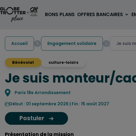
Aller au contenu
BONS PLANS
OFFRES BANCAIRES
E
Accueil
Engagement solidaire
Je suis 
Bénévolat
culture-loisirs
Je suis monteur/cad
A PARTIR DE 3€
1 carte, 0 frais à l'étranger
pour les 18/30 ans
Localisation
Paris 18e Arrondissement
OUVRIR UN COMPTE
Début : 01 septembre 2026 | Fin : 15 août 2027
Postuler
Présentation de la mission