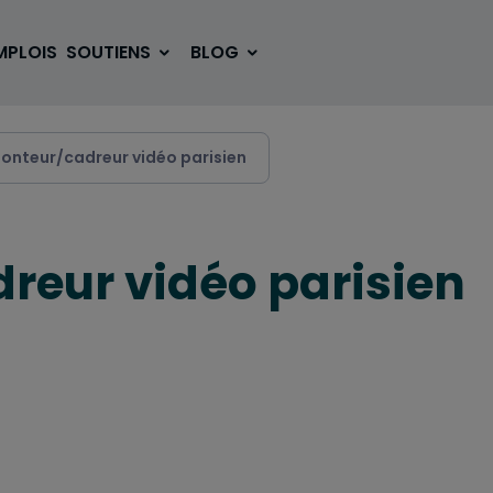
MPLOIS
SOUTIENS
BLOG
monteur/cadreur vidéo parisien
SE LOGER
BOUGER
reur vidéo parisien
VOYAGER
ÉTUDIER
SE DIVERTIR
E-SPORT