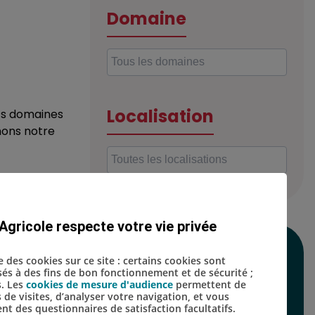
Domaine
Localisation
nts domaines
nons notre
Agricole respecte votre vie privée
SUIVEZ-NOUS SUR
se des cookies sur ce site : certains cookies sont
isés à des fins de bon fonctionnement et de sécurité ;
LES RÉSEAUX
s. Les
cookies de mesure d'audience
permettent de
s de visites, d’analyser votre navigation, et vous
SOCIAUX
t des questionnaires de satisfaction facultatifs.