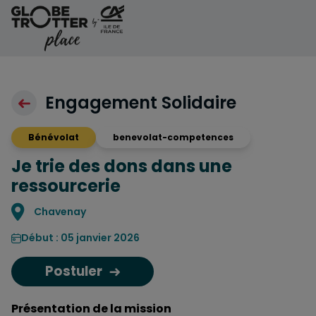
Aller au contenu
Engagement Solidaire
Bénévolat
benevolat-competences
Je trie des dons dans une
ressourcerie
Localisation
Chavenay
Début : 05 janvier 2026
Postuler
Présentation de la mission