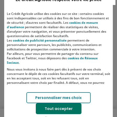
Le Crédit Agricole utilise des cookies sur ce site : certains cookies
sont indispensables car utilisés à des fins de bon fonctionnement et
Localisation
de sécurité ; d’autres sont facultatifs. Les
cookies de mesure
d'audience
permettent de réaliser des statistiques de visites,
d’analyser votre navigation, et vous présenter ponctuellement des
questionnaires de satisfaction facultatifs.
Les
cookies de publicité personnalisée
permettent de
personnaliser votre parcours, les publicités, communications et
sollicitations de prospection commerciale à votre intention.
Par ailleurs, pour vous permettre de partager du contenu sur
Facebook et Twitter, nous déposons des
cookies de Réseaux
Sociaux
.
Nous vous invitons à nous faire part dès à présent de vos choix
SUIVEZ-NOUS SUR LES RÉSEAUX
concernant le dépôt de ces cookies facultatifs sur votre terminal, soit
SOCIAUX
en les acceptant tous, soit en les refusant tous, soit en
personnalisant votre choix par finalité. A défaut, vous ne pourrez
pas poursuivre votre navigation sur notre site.
Votre choix est libre et peut être modifié à tout moment, en cliquant
Lien vers le compte Instagram 
Lien vers le compte TikTok 
Personnaliser mes choix
sur le lien "Cookies", en bas de page.
Pour en savoir plus sur les responsables de traitement et les
Tout accepter
finalités, cliquez sur "Personnaliser mes choix".
Ouvrir le menu mobile