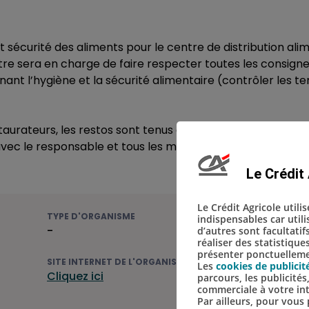
écurité des aliments pour le centre de distribution ali
re sera en charge de faire respecter toutes les consign
nt l’hygiène et la sécurité alimentaire (contrôler les t
aurateurs, les restos sont tenus d’offrir une aide aliment
 avec le responsable et tous les membres de l’equipe aide
Le Crédit 
Le Crédit Agricole utili
TYPE D'ORGANISME
indispensables car util
-
d’autres sont facultatif
réaliser des statistique
présenter ponctuellemen
SITE INTERNET DE L'ORGANISME
Les
cookies de publicit
Cliquez ici
parcours, les publicité
commerciale à votre in
Par ailleurs, pour vou