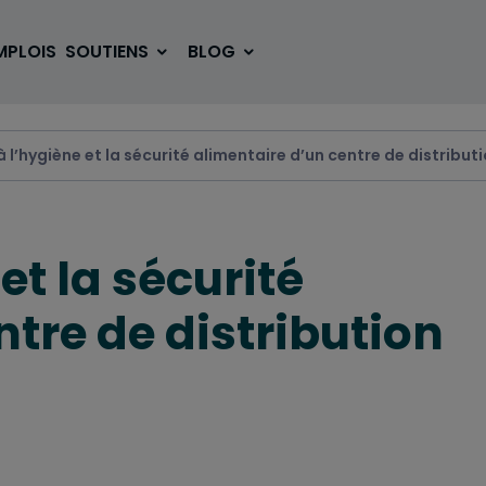
MPLOIS
SOUTIENS
BLOG
 à l’hygiène et la sécurité alimentaire d’un centre de distribut
SE LOGER
BOUGER
 et la sécurité
VOYAGER
ÉTUDIER
tre de distribution
SE DIVERTIR
E-SPORT