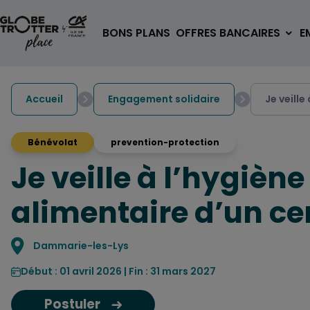
Aller au contenu
BONS PLANS
OFFRES BANCAIRES
E
Accueil
Engagement solidaire
Je veille
Bénévolat
prevention-protection
Je veille à l’hygiène
A PARTIR DE 3€
1 carte, 0 frais à l'étranger
alimentaire d’un cen
pour les 18/30 ans
OUVRIR UN COMPTE
Localisation
Dammarie-les-Lys
Début : 01 avril 2026 | Fin : 31 mars 2027
Postuler