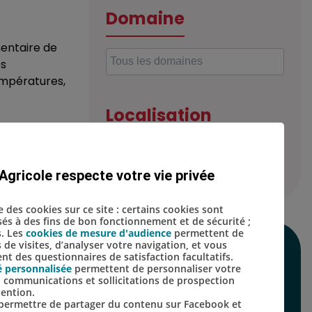
Domaine
mentaire de
es
empératures,
Localisation
aire de
 alimentaire
Agricole respecte votre vie privée
se des cookies sur ce site : certains cookies sont
isés à des fins de bon fonctionnement et de sécurité ;
s. Les
cookies de mesure d'audience
permettent de
s de visites, d’analyser votre navigation, et vous
SUIVEZ-NOUS SUR
t des questionnaires de satisfaction facultatifs.
é personnalisée
permettent de personnaliser votre
LES RÉSEAUX
s, communications et sollicitations de prospection
tention.
SOCIAUX
s permettre de partager du contenu sur Facebook et