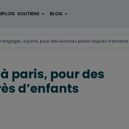
MPLOIS
SOUTIENS
BLOG
m’engager, à paris, pour des lectures plaisir auprès d’enfants
SE LOGER
BOUGER
à paris, pour des
VOYAGER
ÉTUDIER
rès d’enfants
SE DIVERTIR
E-SPORT