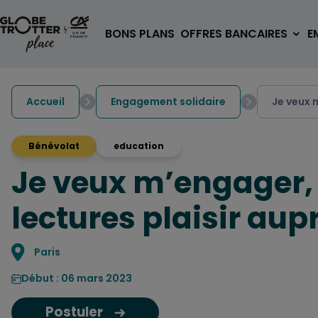
Aller au contenu
BONS PLANS
OFFRES BANCAIRES
E
Accueil
Engagement solidaire
Je veux 
Bénévolat
education
Je veux m’engager, 
A PARTIR DE 3€
1 carte, 0 frais à l'étranger
lectures plaisir aup
pour les 18/30 ans
OUVRIR UN COMPTE
Localisation
Paris
Début : 06 mars 2023
Postuler