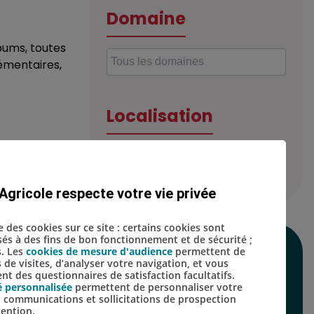
Domaine
lbums, toutes
émentaires,
Localisation
e accompagné
Agricole respecte votre vie privée
se des cookies sur ce site : certains cookies sont
isés à des fins de bon fonctionnement et de sécurité ;
s. Les
cookies de mesure d'audience
permettent de
SUIVEZ-NOUS SUR
s de visites, d’analyser votre navigation, et vous
t des questionnaires de satisfaction facultatifs.
LES RÉSEAUX
é personnalisée
permettent de personnaliser votre
s, communications et sollicitations de prospection
SOCIAUX
tention.