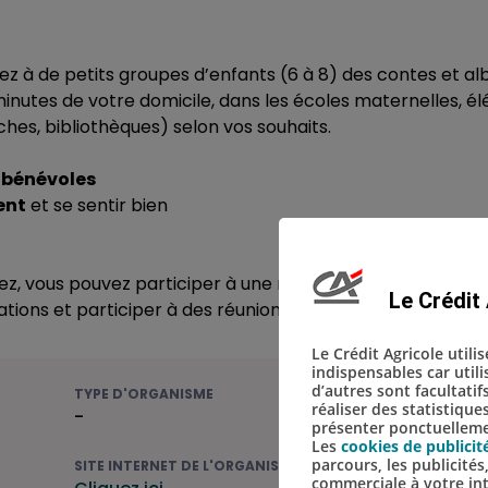
sez à de petits groupes d’enfants (6 à 8) des contes et a
nutes de votre domicile, dans les écoles maternelles, él
ches, bibliothèques) selon vos souhaits.
s bénévoles
ent
et se sentir bien
tez, vous pouvez participer à une réunion d’accueil, êtr
Le Crédit 
ations et participer à des réunions d’échange régulières.
Le Crédit Agricole utili
indispensables car util
d’autres sont facultatif
TYPE D'ORGANISME
réaliser des statistique
-
présenter ponctuellemen
Les
cookies de publicit
parcours, les publicité
SITE INTERNET DE L'ORGANISME
commerciale à votre in