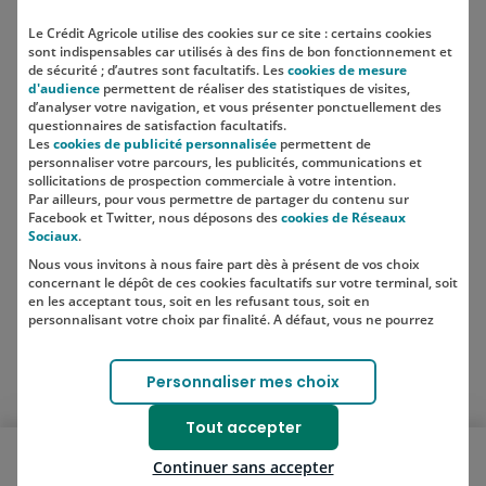
Le Crédit Agricole utilise des cookies sur ce site : certains cookies
sont indispensables car utilisés à des fins de bon fonctionnement et
Localisation
de sécurité ; d’autres sont facultatifs. Les
cookies de mesure
d'audience
permettent de réaliser des statistiques de visites,
d’analyser votre navigation, et vous présenter ponctuellement des
questionnaires de satisfaction facultatifs.
Les
cookies de publicité personnalisée
permettent de
personnaliser votre parcours, les publicités, communications et
sollicitations de prospection commerciale à votre intention.
Par ailleurs, pour vous permettre de partager du contenu sur
Facebook et Twitter, nous déposons des
cookies de Réseaux
Sociaux
.
Nous vous invitons à nous faire part dès à présent de vos choix
SUIVEZ-NOUS SUR LES RÉSEAUX
concernant le dépôt de ces cookies facultatifs sur votre terminal, soit
SOCIAUX
en les acceptant tous, soit en les refusant tous, soit en
personnalisant votre choix par finalité. A défaut, vous ne pourrez
pas poursuivre votre navigation sur notre site.
Votre choix est libre et peut être modifié à tout moment, en cliquant
Lien vers le compte Instagram 
Lien vers le compte TikTok 
Personnaliser mes choix
sur le lien "Cookies", en bas de page.
Pour en savoir plus sur les responsables de traitement et les
Tout accepter
finalités, cliquez sur "Personnaliser mes choix".
Ouvrir le menu mobile
Continuer sans accepter
Je souscris
Bons plans
Blog
Nos solutions