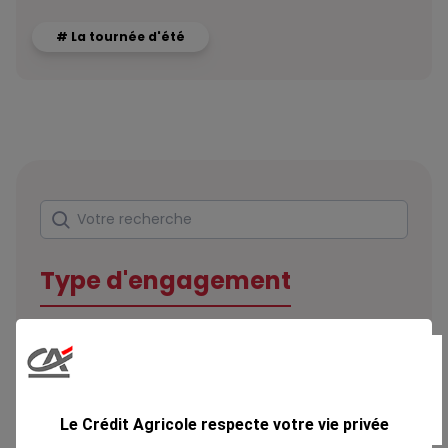
# La tournée d'été
Rechercher
Votre recherche
Type d'engagement
Domaine
Le Crédit Agricole respecte votre vie privée