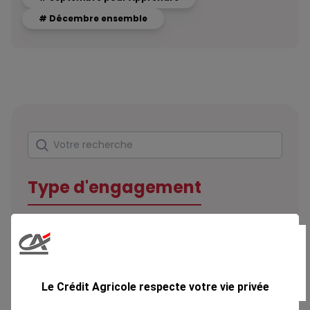
# Décembre ensemble
Rechercher
Votre recherche
Type d'engagement
Domaine
Le Crédit Agricole respecte votre vie privée