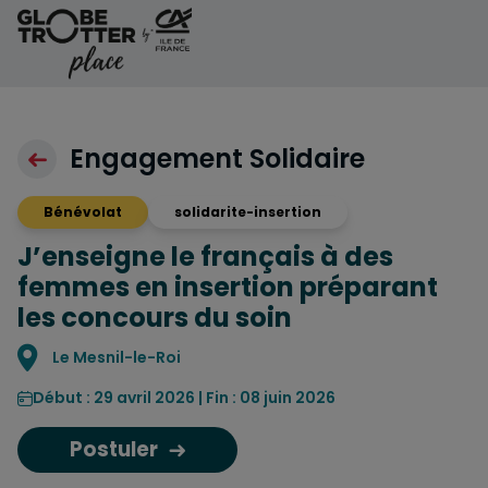
Aller au contenu
Engagement Solidaire
Bénévolat
solidarite-insertion
J’enseigne le français à des
femmes en insertion préparant
les concours du soin
Localisation
Le Mesnil-le-Roi
Début : 29 avril 2026 | Fin : 08 juin 2026
Postuler