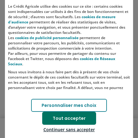
Le Crédit Agricole utilise des cookies sur ce site : certains cookies
sont indispensables car utilisés à des fins de bon fonctionnement et
Localisation
de sécurité ; d’autres sont facultatifs. Les
cookies de mesure
d'audience
permettent de réaliser des statistiques de visites,
d’analyser votre navigation, et vous présenter ponctuellement des
questionnaires de satisfaction facultatifs.
Les
cookies de publicité personnalisée
permettent de
personnaliser votre parcours, les publicités, communications et
sollicitations de prospection commerciale à votre intention.
Par ailleurs, pour vous permettre de partager du contenu sur
Facebook et Twitter, nous déposons des
cookies de Réseaux
Sociaux
.
Nous vous invitons à nous faire part dès à présent de vos choix
SUIVEZ-NOUS SUR LES RÉSEAUX
concernant le dépôt de ces cookies facultatifs sur votre terminal, soit
SOCIAUX
en les acceptant tous, soit en les refusant tous, soit en
personnalisant votre choix par finalité. A défaut, vous ne pourrez
pas poursuivre votre navigation sur notre site.
Votre choix est libre et peut être modifié à tout moment, en cliquant
Lien vers le compte Instagram 
Lien vers le compte TikTok 
Personnaliser mes choix
sur le lien "Cookies", en bas de page.
Pour en savoir plus sur les responsables de traitement et les
Tout accepter
finalités, cliquez sur "Personnaliser mes choix".
Ouvrir le menu mobile
Continuer sans accepter
Je souscris
Bons plans
Blog
Nos solutions