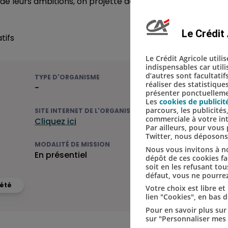
e leurs ambitions, on projette de faire la Rollathlon, les
Le Crédit 
tifs
Le Crédit Agricole utili
indispensables car util
d’autres sont facultatif
TYPE D'ORGANISME
réaliser des statistique
-
présenter ponctuellemen
Les
cookies de publicit
parcours, les publicité
SITE INTERNET DE L'ORGANISME
commerciale à votre in
Cliquez ici
Par ailleurs, pour vou
Twitter, nous déposon
MODALITÉ DE MISSION
Nous vous invitons à no
En présentiel
dépôt de ces cookies fac
soit en les refusant tou
défaut, vous ne pourrez
'été
Votre choix est libre e
lien "Cookies", en bas 
Pour en savoir plus sur 
sur "Personnaliser mes 