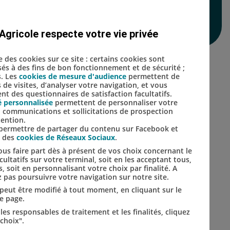
 24H du Mans
Agricole respecte votre vie privée
Lien vers le compte Inst
Lien vers le compte 
se des cookies sur ce site : certains cookies sont
isés à des fins de bon fonctionnement et de sécurité ;
s. Les
cookies de mesure d'audience
permettent de
s de visites, d’analyser votre navigation, et vous
t des questionnaires de satisfaction facultatifs.
é personnalisée
permettent de personnaliser votre
s, communications et sollicitations de prospection
tention.
s permettre de partager du contenu sur Facebook et
s des
cookies de Réseaux Sociaux
.
us faire part dès à présent de vos choix concernant le
ultatifs sur votre terminal, soit en les acceptant tous,
s, soit en personnalisant votre choix par finalité. A
 pas poursuivre votre navigation sur notre site.
t peut être modifié à tout moment, en cliquant sur le
de page.
les responsables de traitement et les finalités, cliquez
choix".