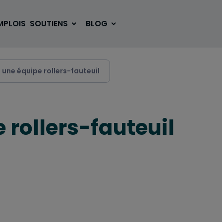
MPLOIS
SOUTIENS
BLOG
 une équipe rollers-fauteuil
SE LOGER
BOUGER
 rollers-fauteuil
VOYAGER
ÉTUDIER
SE DIVERTIR
E-SPORT