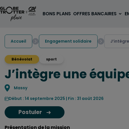
Aller au contenu
BONS PLANS
OFFRES BANCAIRES
E
Accueil
Engagement solidaire
J’intègre
Bénévolat
sport
J’intègre une équipe
A PARTIR DE 3€
1 carte, 0 frais à l'étranger
pour les 18/30 ans
Localisation
Massy
OUVRIR UN COMPTE
Début : 14 septembre 2025 | Fin : 31 août 2026
Postuler
Présentation de la mission