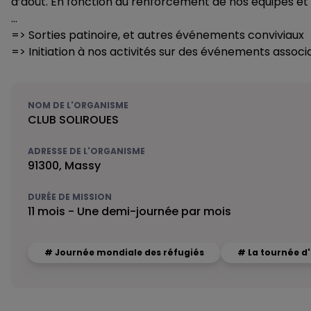
d’août. En fonction du renforcement de nos équipes et d
…
=> Sorties patinoire, et autres événements conviviaux
=> Initiation à nos activités sur des événements associa
NOM DE L'ORGANISME
CLUB SOLIROUES
ADRESSE DE L'ORGANISME
91300, Massy
DURÉE DE MISSION
11 mois - Une demi-journée par mois
# Journée mondiale des réfugiés
# La tournée d