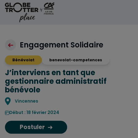
Aller au contenu
Engagement Solidaire
Bénévolat
benevolat-competences
J’interviens en tant que
gestionnaire administratif
bénévole
Localisation
Vincennes
Début : 18 février 2024
Postuler