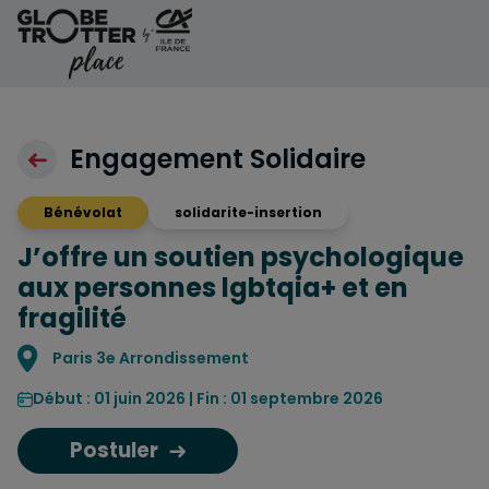
Aller au contenu
Engagement Solidaire
Bénévolat
solidarite-insertion
J’offre un soutien psychologique
aux personnes lgbtqia+ et en
fragilité
Localisation
Paris 3e Arrondissement
Début : 01 juin 2026 | Fin : 01 septembre 2026
Postuler