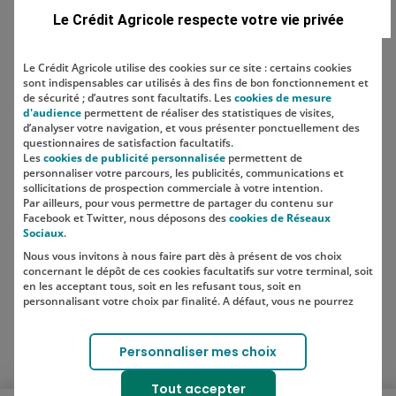
Le Crédit Agricole respecte votre vie privée
Le Crédit Agricole utilise des cookies sur ce site : certains cookies
sont indispensables car utilisés à des fins de bon fonctionnement et
Localisation
de sécurité ; d’autres sont facultatifs. Les
cookies de mesure
d'audience
permettent de réaliser des statistiques de visites,
d’analyser votre navigation, et vous présenter ponctuellement des
questionnaires de satisfaction facultatifs.
Les
cookies de publicité personnalisée
permettent de
personnaliser votre parcours, les publicités, communications et
sollicitations de prospection commerciale à votre intention.
Par ailleurs, pour vous permettre de partager du contenu sur
Facebook et Twitter, nous déposons des
cookies de Réseaux
Sociaux
.
Nous vous invitons à nous faire part dès à présent de vos choix
SUIVEZ-NOUS SUR LES RÉSEAUX
concernant le dépôt de ces cookies facultatifs sur votre terminal, soit
SOCIAUX
en les acceptant tous, soit en les refusant tous, soit en
personnalisant votre choix par finalité. A défaut, vous ne pourrez
pas poursuivre votre navigation sur notre site.
Votre choix est libre et peut être modifié à tout moment, en cliquant
Lien vers le compte Instagram 
Lien vers le compte TikTok 
Personnaliser mes choix
sur le lien "Cookies", en bas de page.
Pour en savoir plus sur les responsables de traitement et les
Tout accepter
finalités, cliquez sur "Personnaliser mes choix".