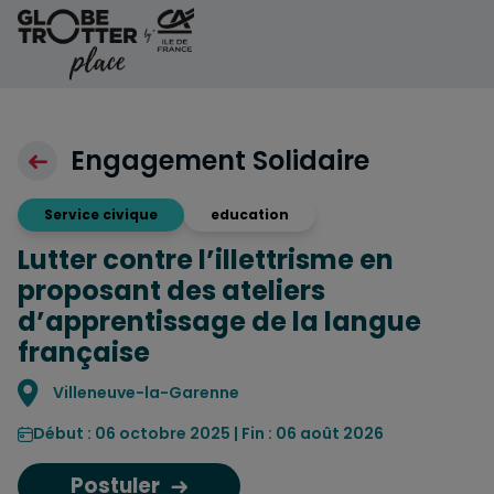
Aller au contenu
Engagement Solidaire
Service civique
education
Lutter contre l’illettrisme en
proposant des ateliers
d’apprentissage de la langue
française
Localisation
Villeneuve-la-Garenne
Début : 06 octobre 2025 | Fin : 06 août 2026
Postuler