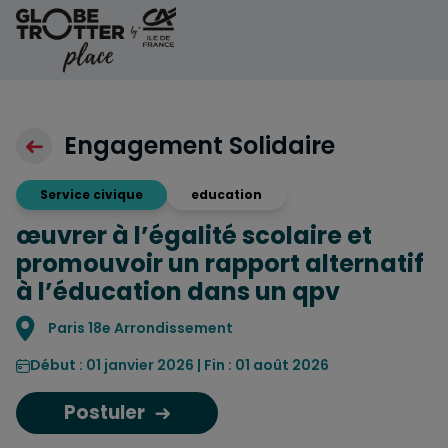
Aller au contenu
Engagement Solidaire
Service civique
education
œuvrer à l’égalité scolaire et
promouvoir un rapport alternatif
à l’éducation dans un qpv
Localisation
Paris 18e Arrondissement
Début : 01 janvier 2026 | Fin : 01 août 2026
Postuler