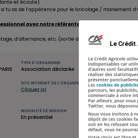
llante et écoute)
 si tu as de l’appétence pour le bricolage / maniement d’o
ssionnel avec notre référente socio-professionnell
stage, d’alternance, etc. (sortie de parcours de formatio
Le Crédit 
Le Crédit Agricole utili
TYPE D'ORGANISME
indispensables car util
PARIS
Association déclarée
d’autres sont facultatif
réaliser des statistique
présenter ponctuellemen
SITE INTERNET DE L'ORGANISME
Les
cookies de publicit
Cliquez ici
parcours, les publicité
commerciale à votre in
Par ailleurs, pour vou
Twitter, nous déposon
MODALITÉ DE MISSION
Nous vous invitons à no
En présentiel
dépôt de ces cookies fac
soit en les refusant tou
défaut, vous ne pourrez
Votre choix est libre e