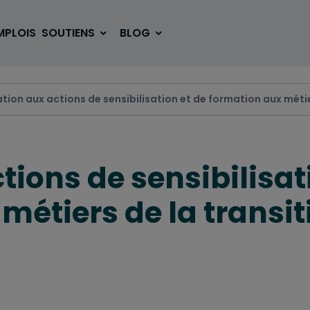
MPLOIS
SOUTIENS
BLOG
ation aux actions de sensibilisation et de formation aux méti
SE LOGER
BOUGER
tions de sensibilisat
VOYAGER
ÉTUDIER
métiers de la transit
SE DIVERTIR
E-SPORT