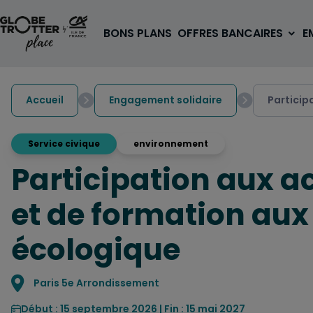
Aller au contenu
BONS PLANS
OFFRES BANCAIRES
E
Accueil
Engagement solidaire
Particip
Service civique
environnement
Participation aux ac
A PARTIR DE 3€
1 carte, 0 frais à l'étranger
et de formation aux 
pour les 18/30 ans
OUVRIR UN COMPTE
écologique
Localisation
Paris 5e Arrondissement
Début : 15 septembre 2026 | Fin : 15 mai 2027