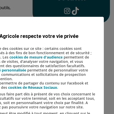
utils,
Lien vers le compte Inst
Lien vers le compte 
e
n)
Agricole respecte votre vie privée
se des cookies sur ce site : certains cookies sont
isés à des fins de bon fonctionnement et de sécurité ;
s. Les
cookies de mesure d'audience
permettent de
s de visites, d’analyser votre navigation, et vous
t des questionnaires de satisfaction facultatifs.
é personnalisée
permettent de personnaliser votre
s, communications et sollicitations de prospection
tention.
s permettre de partager du contenu sur Facebook et
s des
cookies de Réseaux Sociaux
.
us faire part dès à présent de vos choix concernant le
ultatifs sur votre terminal, soit en les acceptant tous,
s, soit en personnalisant votre choix par finalité. A
 pas poursuivre votre navigation sur notre site.
t peut être modifié à tout moment, en cliquant sur le