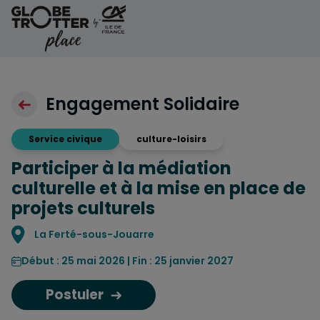
Aller au contenu
Engagement Solidaire
Service civique
culture-loisirs
Participer à la médiation
culturelle et à la mise en place de
projets culturels
Localisation
La Ferté-sous-Jouarre
Début : 25 mai 2026 | Fin : 25 janvier 2027
Postuler