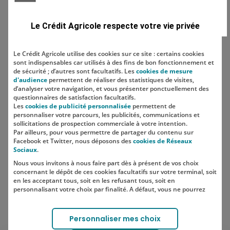
Domaine
Le Crédit Agricole respecte votre vie privée
Le Crédit Agricole utilise des cookies sur ce site : certains cookies
sont indispensables car utilisés à des fins de bon fonctionnement et
Localisation
de sécurité ; d’autres sont facultatifs. Les
cookies de mesure
d'audience
permettent de réaliser des statistiques de visites,
d’analyser votre navigation, et vous présenter ponctuellement des
questionnaires de satisfaction facultatifs.
Les
cookies de publicité personnalisée
permettent de
personnaliser votre parcours, les publicités, communications et
sollicitations de prospection commerciale à votre intention.
Par ailleurs, pour vous permettre de partager du contenu sur
Facebook et Twitter, nous déposons des
cookies de Réseaux
Sociaux
.
Nous vous invitons à nous faire part dès à présent de vos choix
SUIVEZ-NOUS SUR LES RÉSEAUX
concernant le dépôt de ces cookies facultatifs sur votre terminal, soit
SOCIAUX
en les acceptant tous, soit en les refusant tous, soit en
personnalisant votre choix par finalité. A défaut, vous ne pourrez
pas poursuivre votre navigation sur notre site.
Votre choix est libre et peut être modifié à tout moment, en cliquant
Lien vers le compte Instagram 
Lien vers le compte TikTok 
Personnaliser mes choix
sur le lien "Cookies", en bas de page.