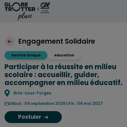
Aller au contenu
Engagement Solidaire
Service civique
education
Participer à la réussite en milieu
scolaire : accueillir, guider,
accompagner en milieu éducatif.
Localisation
Briis-sous-Forges
Début : 04 septembre 2026 | Fin : 04 mai 2027
Postuler