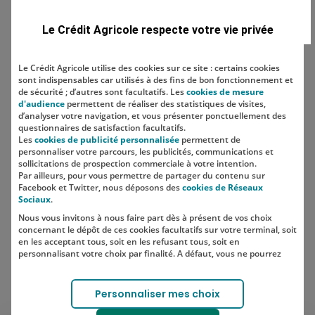
Domaine
Le Crédit Agricole respecte votre vie privée
Le Crédit Agricole utilise des cookies sur ce site : certains cookies
sont indispensables car utilisés à des fins de bon fonctionnement et
Localisation
de sécurité ; d’autres sont facultatifs. Les
cookies de mesure
d'audience
permettent de réaliser des statistiques de visites,
d’analyser votre navigation, et vous présenter ponctuellement des
questionnaires de satisfaction facultatifs.
Les
cookies de publicité personnalisée
permettent de
personnaliser votre parcours, les publicités, communications et
sollicitations de prospection commerciale à votre intention.
Par ailleurs, pour vous permettre de partager du contenu sur
Facebook et Twitter, nous déposons des
cookies de Réseaux
Sociaux
.
Nous vous invitons à nous faire part dès à présent de vos choix
SUIVEZ-NOUS SUR LES RÉSEAUX
concernant le dépôt de ces cookies facultatifs sur votre terminal, soit
SOCIAUX
en les acceptant tous, soit en les refusant tous, soit en
personnalisant votre choix par finalité. A défaut, vous ne pourrez
pas poursuivre votre navigation sur notre site.
Votre choix est libre et peut être modifié à tout moment, en cliquant
Lien vers le compte Instagram 
Lien vers le compte TikTok 
Personnaliser mes choix
sur le lien "Cookies", en bas de page.
Pour en savoir plus sur les responsables de traitement et les