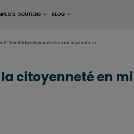
MPLOIS
SOUTIENS
BLOG
r à l’éveil à la citoyenneté en milieu scolaire
SE LOGER
BOUGER
à la citoyenneté en mi
VOYAGER
ÉTUDIER
SE DIVERTIR
E-SPORT