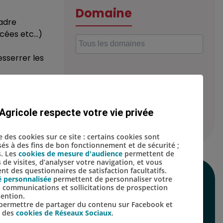
Domaine
cadre
ycées etc…)
sserrer les
Localisation
tion
Agricole respecte votre vie privée
blics
se des cookies sur ce site : certains cookies sont
isés à des fins de bon fonctionnement et de sécurité ;
s. Les
cookies de mesure d'audience
permettent de
s de visites, d’analyser votre navigation, et vous
t des questionnaires de satisfaction facultatifs.
é personnalisée
permettent de personnaliser votre
SUIVEZ-NOUS SUR
s, communications et sollicitations de prospection
tention.
LES RÉSEAUX
s permettre de partager du contenu sur Facebook et
s des
cookies de Réseaux Sociaux
.
SOCIAUX