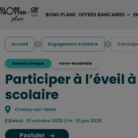
Aller au contenu
BONS PLANS
OFFRES BANCAIRES
E
Accueil
Engagement solidaire
Participe
Service civique
vivre-ensemble
Participer à l’éveil 
A PARTIR DE 3€
1 carte, 0 frais à l'étranger
scolaire
pour les 18/30 ans
OUVRIR UN COMPTE
Localisation
Croissy-sur-Seine
Début : 01 octobre 2025 | Fin : 01 juin 2026
Postuler