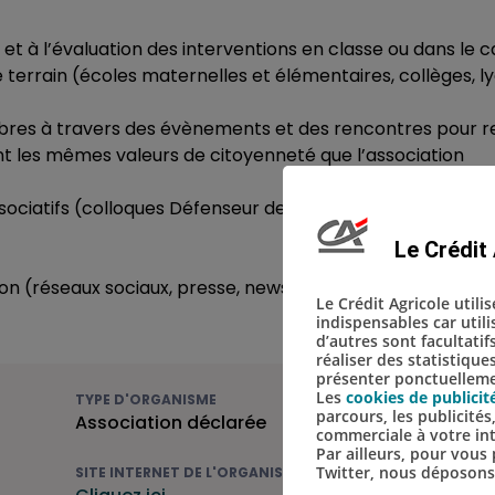
 et à l’évaluation des interventions en classe ou dans le 
 terrain (écoles maternelles et élémentaires, collèges, l
res à travers des évènements et des rencontres pour re
ent les mêmes valeurs de citoyenneté que l’association
ciatifs (colloques Défenseur des droits, Cofrade, Fonda
Le Crédit 
réseaux sociaux, presse, newsletter…) l’intérêt des pu
Le Crédit Agricole utili
indispensables car util
d’autres sont facultatif
réaliser des statistique
présenter ponctuellemen
Les
cookies de publicit
TYPE D'ORGANISME
parcours, les publicité
Association déclarée
commerciale à votre in
Par ailleurs, pour vou
Twitter, nous déposon
SITE INTERNET DE L'ORGANISME