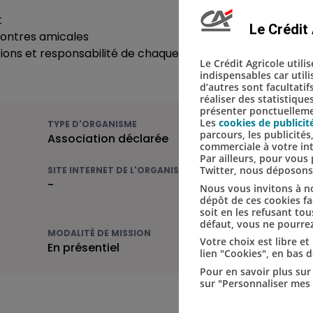
t
Le Crédit 
contres amicales
nctions et responsabilité de chaque membre
Le Crédit Agricole utili
indispensables car util
d’autres sont facultatif
réaliser des statistique
présenter ponctuellemen
Les
cookies de publicit
TYPE D'ORGANISME
parcours, les publicité
Association déclarée
commerciale à votre in
Par ailleurs, pour vou
Twitter, nous déposon
SITE INTERNET DE L'ORGANISME
-
Nous vous invitons à no
dépôt de ces cookies fac
soit en les refusant tou
défaut, vous ne pourrez
MODALITÉ DE MISSION
Votre choix est libre e
En présentiel
lien "Cookies", en bas 
Pour en savoir plus sur 
sur "Personnaliser mes 