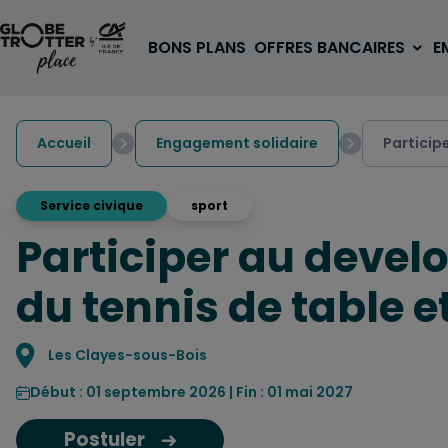
Aller au contenu
BONS PLANS
OFFRES BANCAIRES
E
Accueil
Engagement solidaire
Particip
Service civique
sport
Participer au devel
A PARTIR DE 3€
1 carte, 0 frais à l'étranger
du tennis de table e
pour les 18/30 ans
OUVRIR UN COMPTE
Localisation
Les Clayes-sous-Bois
Début : 01 septembre 2026 | Fin : 01 mai 2027
Postuler