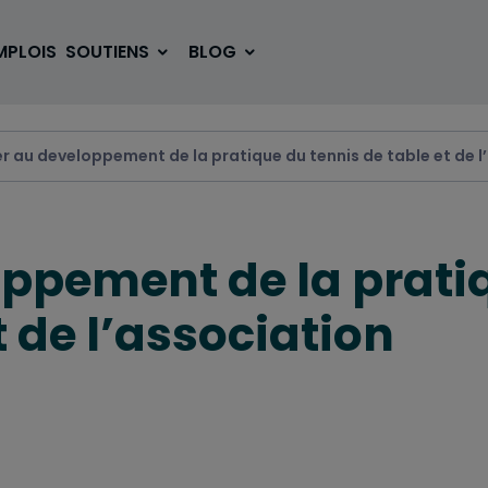
MPLOIS
SOUTIENS
BLOG
er au developpement de la pratique du tennis de table et de l
SE LOGER
BOUGER
oppement de la prati
VOYAGER
ÉTUDIER
t de l’association
SE DIVERTIR
E-SPORT