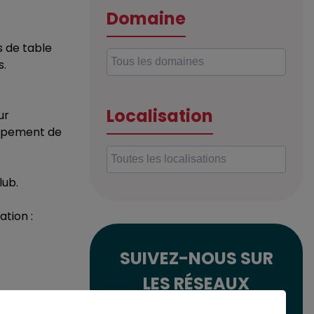
Domaine
s de table
s.
Localisation
ur
loppement de
lub.
ation :
SUIVEZ-NOUS SUR
LES RÉSEAUX
SOCIAUX