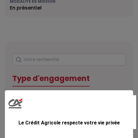
MODALITÉ DE MISSION
En présentiel
Rechercher
Votre recherche
Type d'engagement
Domaine
Le Crédit Agricole respecte votre vie privée