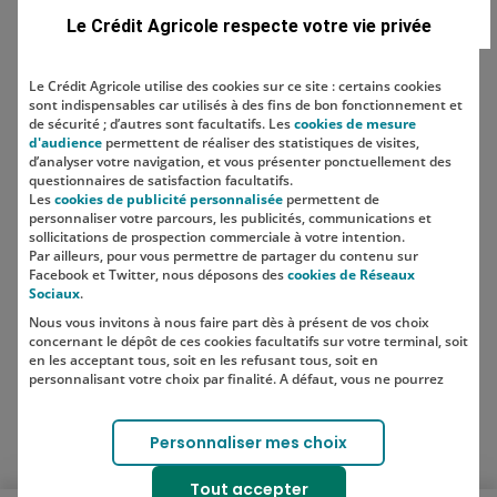
Le Crédit Agricole respecte votre vie privée
Le Crédit Agricole utilise des cookies sur ce site : certains cookies
sont indispensables car utilisés à des fins de bon fonctionnement et
Localisation
de sécurité ; d’autres sont facultatifs. Les
cookies de mesure
d'audience
permettent de réaliser des statistiques de visites,
d’analyser votre navigation, et vous présenter ponctuellement des
questionnaires de satisfaction facultatifs.
Les
cookies de publicité personnalisée
permettent de
personnaliser votre parcours, les publicités, communications et
sollicitations de prospection commerciale à votre intention.
Par ailleurs, pour vous permettre de partager du contenu sur
Facebook et Twitter, nous déposons des
cookies de Réseaux
Sociaux
.
Nous vous invitons à nous faire part dès à présent de vos choix
SUIVEZ-NOUS SUR LES RÉSEAUX
concernant le dépôt de ces cookies facultatifs sur votre terminal, soit
SOCIAUX
en les acceptant tous, soit en les refusant tous, soit en
personnalisant votre choix par finalité. A défaut, vous ne pourrez
pas poursuivre votre navigation sur notre site.
Votre choix est libre et peut être modifié à tout moment, en cliquant
Lien vers le compte Instagram 
Lien vers le compte TikTok 
Personnaliser mes choix
sur le lien "Cookies", en bas de page.
Pour en savoir plus sur les responsables de traitement et les
Tout accepter
finalités, cliquez sur "Personnaliser mes choix".