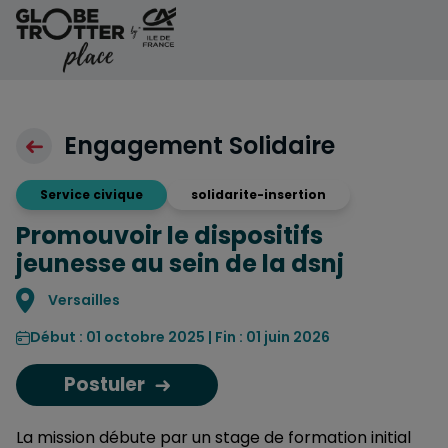
Aller au contenu
Engagement Solidaire
Service civique
solidarite-insertion
Promouvoir le dispositifs
jeunesse au sein de la dsnj
Localisation
Versailles
Début : 01 octobre 2025 | Fin : 01 juin 2026
Postuler
La mission débute par un stage de formation initial