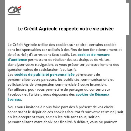
Domaine
Le Crédit Agricole respecte votre vie privée
Le Crédit Agricole utilise des cookies sur ce site : certains cookies
sont indispensables car utilisés à des fins de bon fonctionnement et
Localisation
de sécurité ; d’autres sont facultatifs. Les
cookies de mesure
d'audience
permettent de réaliser des statistiques de visites,
d’analyser votre navigation, et vous présenter ponctuellement des
questionnaires de satisfaction facultatifs.
Les
cookies de publicité personnalisée
permettent de
personnaliser votre parcours, les publicités, communications et
sollicitations de prospection commerciale à votre intention.
Par ailleurs, pour vous permettre de partager du contenu sur
Facebook et Twitter, nous déposons des
cookies de Réseaux
Sociaux
.
Nous vous invitons à nous faire part dès à présent de vos choix
SUIVEZ-NOUS SUR LES RÉSEAUX
concernant le dépôt de ces cookies facultatifs sur votre terminal, soit
SOCIAUX
en les acceptant tous, soit en les refusant tous, soit en
personnalisant votre choix par finalité. A défaut, vous ne pourrez
pas poursuivre votre navigation sur notre site.