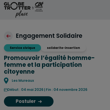
Aller au contenu
Engagement Solidaire
Service civique
solidarite-insertion
Promouvoir l’égalité homme-
femme et la participation
citoyenne
Localisation
Les Mureaux
Début : 04 mai 2026 | Fin : 04 novembre 2026
Postuler