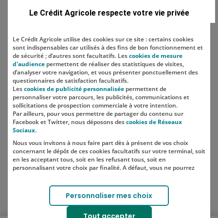
Domaine
Le Crédit Agricole respecte votre vie privée
Le Crédit Agricole utilise des cookies sur ce site : certains cookies
sont indispensables car utilisés à des fins de bon fonctionnement et
Localisation
de sécurité ; d’autres sont facultatifs. Les
cookies de mesure
d'audience
permettent de réaliser des statistiques de visites,
d’analyser votre navigation, et vous présenter ponctuellement des
questionnaires de satisfaction facultatifs.
Les
cookies de publicité personnalisée
permettent de
personnaliser votre parcours, les publicités, communications et
sollicitations de prospection commerciale à votre intention.
Par ailleurs, pour vous permettre de partager du contenu sur
Facebook et Twitter, nous déposons des
cookies de Réseaux
Sociaux
.
Nous vous invitons à nous faire part dès à présent de vos choix
SUIVEZ-NOUS SUR LES RÉSEAUX
concernant le dépôt de ces cookies facultatifs sur votre terminal, soit
SOCIAUX
en les acceptant tous, soit en les refusant tous, soit en
personnalisant votre choix par finalité. A défaut, vous ne pourrez
pas poursuivre votre navigation sur notre site.
Votre choix est libre et peut être modifié à tout moment, en cliquant
Lien vers le compte Instagram 
Lien vers le compte TikTok 
Personnaliser mes choix
sur le lien "Cookies", en bas de page.
Pour en savoir plus sur les responsables de traitement et les
Tout accepter
finalités, cliquez sur "Personnaliser mes choix".