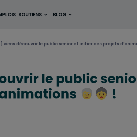
MPLOIS
SOUTIENS
BLOG
 viens découvrir le public senior et initier des projets d’ani
SE LOGER
BOUGER
uvrir le public senio
VOYAGER
ÉTUDIER
 d’animations
!
SE DIVERTIR
E-SPORT