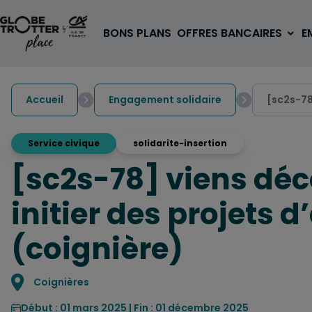
Aller au contenu
BONS PLANS
OFFRES BANCAIRES
E
Accueil
Engagement solidaire
[sc2s-78]
Service civique
solidarite-insertion
[sc2s-78] viens déco
A PARTIR DE 3€
1 carte, 0 frais à l'étranger
initier des projets
pour les 18/30 ans
OUVRIR UN COMPTE
(coignière)
Localisation
Coignières
Début : 01 mars 2025 | Fin : 01 décembre 2025