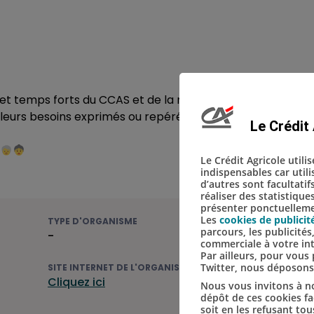
rs et temps forts du CCAS et de la résidence autonomie
e leurs besoins exprimés ou repérés
Le Crédit 
Le Crédit Agricole utili
indispensables car util
d’autres sont facultatif
réaliser des statistique
présenter ponctuellemen
Les
cookies de publicit
TYPE D'ORGANISME
parcours, les publicité
-
commerciale à votre in
Par ailleurs, pour vou
Twitter, nous déposon
SITE INTERNET DE L'ORGANISME
Cliquez ici
Nous vous invitons à no
dépôt de ces cookies fac
soit en les refusant tou