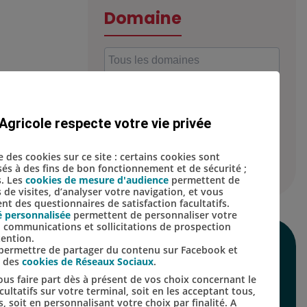
Domaine
Localisation
Agricole respecte votre vie privée
se des cookies sur ce site : certains cookies sont
isés à des fins de bon fonctionnement et de sécurité ;
s. Les
cookies de mesure d'audience
permettent de
s de visites, d’analyser votre navigation, et vous
t des questionnaires de satisfaction facultatifs.
é personnalisée
permettent de personnaliser votre
s, communications et sollicitations de prospection
tention.
SUIVEZ-NOUS SUR
s permettre de partager du contenu sur Facebook et
s des
cookies de Réseaux Sociaux
.
LES RÉSEAUX
us faire part dès à présent de vos choix concernant le
ultatifs sur votre terminal, soit en les acceptant tous,
SOCIAUX
s, soit en personnalisant votre choix par finalité. A