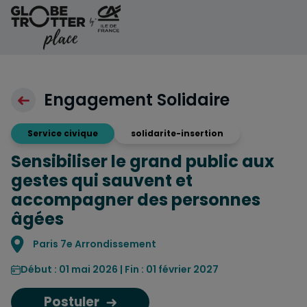
Aller au contenu
Engagement Solidaire
Service civique
solidarite-insertion
Sensibiliser le grand public aux
gestes qui sauvent et
accompagner des personnes
âgées
Localisation
Paris 7e Arrondissement
Début : 01 mai 2026 | Fin : 01 février 2027
Postuler