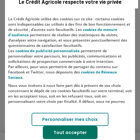
Le Crédit Agricole respecte votre vie privée
Le Crédit Agricole utilise des cookies sur ce site : certains cookies
sont indispensables car utilisés à des fins de bon fonctionnement et
Localisation
de sécurité ; d’autres sont facultatifs. Les
cookies de mesure
d'audience
permettent de réaliser des statistiques de visites,
d’analyser votre navigation, et vous présenter ponctuellement des
questionnaires de satisfaction facultatifs.
Les
cookies de publicité personnalisée
permettent de
personnaliser votre parcours, les publicités, communications et
sollicitations de prospection commerciale à votre intention.
Par ailleurs, pour vous permettre de partager du contenu sur
Facebook et Twitter, nous déposons des
cookies de Réseaux
Sociaux
.
Nous vous invitons à nous faire part dès à présent de vos choix
SUIVEZ-NOUS SUR LES RÉSEAUX
concernant le dépôt de ces cookies facultatifs sur votre terminal, soit
SOCIAUX
en les acceptant tous, soit en les refusant tous, soit en
personnalisant votre choix par finalité. A défaut, vous ne pourrez
pas poursuivre votre navigation sur notre site.
Votre choix est libre et peut être modifié à tout moment, en cliquant
Lien vers le compte Instagram 
Lien vers le compte TikTok 
Personnaliser mes choix
sur le lien "Cookies", en bas de page.
Pour en savoir plus sur les responsables de traitement et les
Tout accepter
finalités, cliquez sur "Personnaliser mes choix".
Ouvrir le menu mobile