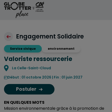
Aller au contenu
Engagement Solidaire
Service civique
environnement
Valoriste ressourcerie
Localisation
La Celle-Saint-Cloud
Début : 01 octobre 2026 | Fin : 01 juin 2027
Postuler
EN QUELQUES MOTS
Mission environnementale grâce à la promotion de