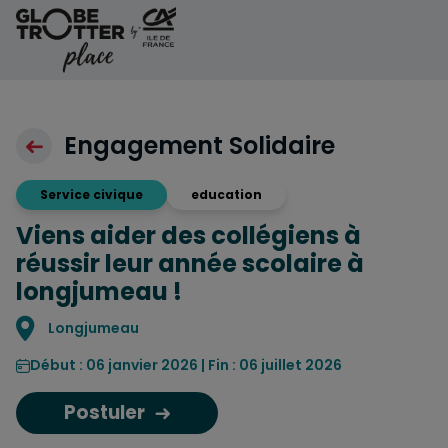
Aller au contenu
Engagement Solidaire
Service civique
education
Viens aider des collégiens à
réussir leur année scolaire à
longjumeau !
Localisation
Longjumeau
Début : 06 janvier 2026 | Fin : 06 juillet 2026
Postuler