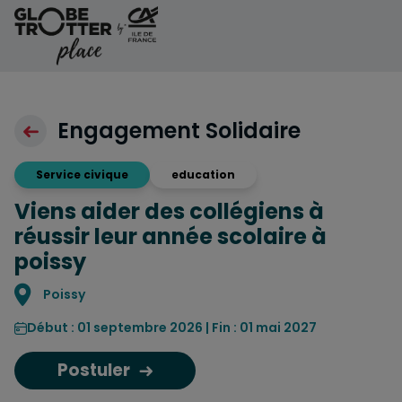
Aller au contenu
Engagement Solidaire
Service civique
education
Viens aider des collégiens à
réussir leur année scolaire à
poissy
Localisation
Poissy
Début : 01 septembre 2026 | Fin : 01 mai 2027
Postuler