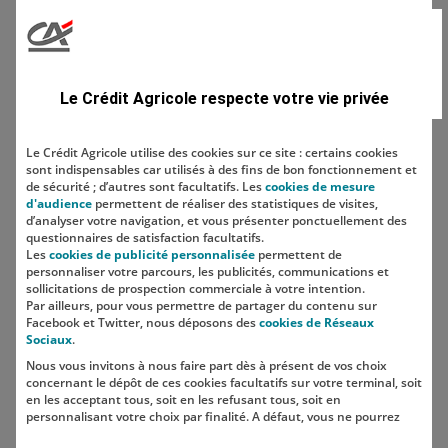
Domaine
Le Crédit Agricole respecte votre vie privée
Le Crédit Agricole utilise des cookies sur ce site : certains cookies
sont indispensables car utilisés à des fins de bon fonctionnement et
Localisation
de sécurité ; d’autres sont facultatifs. Les
cookies de mesure
d'audience
permettent de réaliser des statistiques de visites,
d’analyser votre navigation, et vous présenter ponctuellement des
questionnaires de satisfaction facultatifs.
Les
cookies de publicité personnalisée
permettent de
personnaliser votre parcours, les publicités, communications et
sollicitations de prospection commerciale à votre intention.
Par ailleurs, pour vous permettre de partager du contenu sur
Facebook et Twitter, nous déposons des
cookies de Réseaux
Sociaux
.
Nous vous invitons à nous faire part dès à présent de vos choix
SUIVEZ-NOUS SUR LES RÉSEAUX
concernant le dépôt de ces cookies facultatifs sur votre terminal, soit
SOCIAUX
en les acceptant tous, soit en les refusant tous, soit en
personnalisant votre choix par finalité. A défaut, vous ne pourrez
pas poursuivre votre navigation sur notre site.