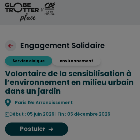
Aller au contenu
Engagement Solidaire
Service civique
environnement
Volontaire de la sensibilisation à
l’environnement en milieu urbain
dans un jardin
Localisation
Paris 19e Arrondissement
Début : 05 juin 2026 | Fin : 05 décembre 2026
Postuler