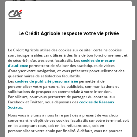
Prêt étudiant : ce qu’il faut savoir
Combien de comptes bancaires
Le Crédit Agricole respecte votre vie privée
peut-on avoir ? Le…
Le Crédit Agricole utilise des cookies sur ce site : certains cookies
sont indispensables car utilisés à des fins de bon fonctionnement et
Economiser
de sécurité ; d’autres sont facultatifs. Les
cookies de mesure
d'audience
permettent de réaliser des statistiques de visites,
Comment construire sa stratégie
d’analyser votre navigation, et vous présenter ponctuellement des
d'épargne ?
questionnaires de satisfaction facultatifs.
Les
cookies de publicité personnalisée
permettent de
personnaliser votre parcours, les publicités, communications et
sollicitations de prospection commerciale à votre intention.
Par ailleurs, pour vous permettre de partager du contenu sur
Facebook et Twitter, nous déposons des
cookies de Réseaux
Sociaux
.
Nous vous invitons à nous faire part dès à présent de vos choix
SUIVEZ-NOUS SUR LES RÉSEAUX
concernant le dépôt de ces cookies facultatifs sur votre terminal, soit
SOCIAUX
en les acceptant tous, soit en les refusant tous, soit en
personnalisant votre choix par finalité. A défaut, vous ne pourrez
pas poursuivre votre navigation sur notre site.