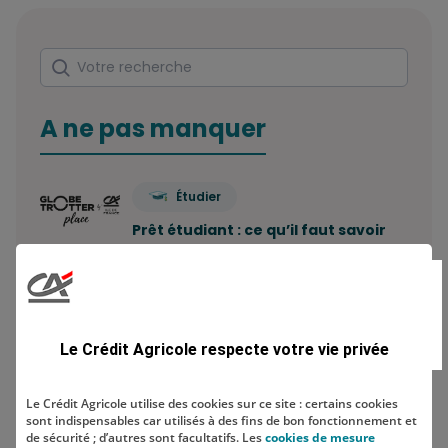
Rechercher
Votre recherche
A ne pas manquer
Étudier
Prêt étudiant : ce qu’il faut savoir
Combien de comptes bancaires
peut-on avoir ? Le…
Le Crédit Agricole respecte votre vie privée
Economiser
Le Crédit Agricole utilise des cookies sur ce site : certains cookies
sont indispensables car utilisés à des fins de bon fonctionnement et
Comment construire sa stratégie
de sécurité ; d’autres sont facultatifs. Les
cookies de mesure