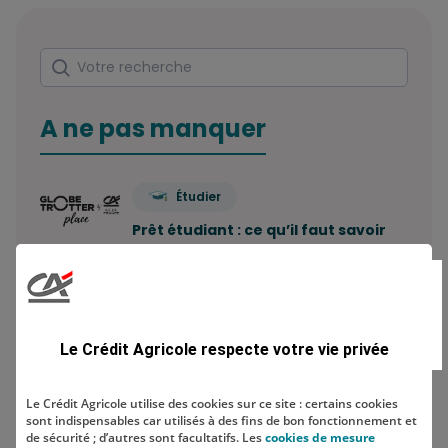
Rechercher
Votre recherche
A ne pas manquer
Étudier
Prêt étudiant : ce qu’il faut savoir
Combien de comptes bancaires
peut-on avoir ? Le…
Le Crédit Agricole respecte votre vie privée
Economiser
Le Crédit Agricole utilise des cookies sur ce site : certains cookies
sont indispensables car utilisés à des fins de bon fonctionnement et
Comment construire sa stratégie
de sécurité ; d’autres sont facultatifs. Les
cookies de mesure