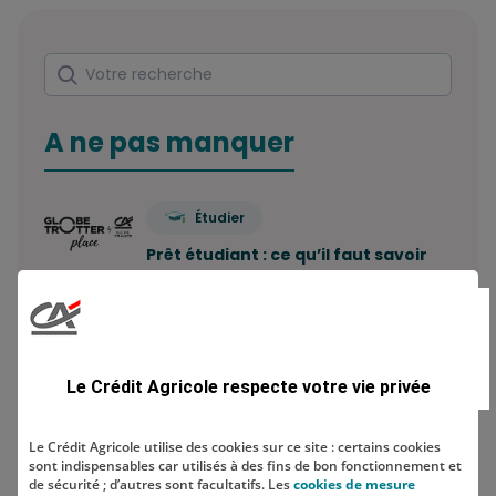
Rechercher
Votre recherche
A ne pas manquer
Étudier
Prêt étudiant : ce qu’il faut savoir
Combien de comptes bancaires
peut-on avoir ? Le…
Le Crédit Agricole respecte votre vie privée
Economiser
Le Crédit Agricole utilise des cookies sur ce site : certains cookies
sont indispensables car utilisés à des fins de bon fonctionnement et
Comment construire sa stratégie
de sécurité ; d’autres sont facultatifs. Les
cookies de mesure