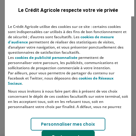
peut-on avoir ? Le…
Le Crédit Agricole respecte votre vie privée
Economiser
Le Crédit Agricole utilise des cookies sur ce site : certains cookies
sont indispensables car utilisés à des fins de bon fonctionnement et
Comment construire sa stratégie
de sécurité ; d’autres sont facultatifs. Les
cookies de mesure
d'épargne ?
d'audience
permettent de réaliser des statistiques de visites,
d’analyser votre navigation, et vous présenter ponctuellement des
questionnaires de satisfaction facultatifs.
Les
cookies de publicité personnalisée
permettent de
personnaliser votre parcours, les publicités, communications et
sollicitations de prospection commerciale à votre intention.
Par ailleurs, pour vous permettre de partager du contenu sur
Facebook et Twitter, nous déposons des
cookies de Réseaux
SUIVEZ-NOUS SUR LES RÉSEAUX
Sociaux
.
SOCIAUX
Nous vous invitons à nous faire part dès à présent de vos choix
concernant le dépôt de ces cookies facultatifs sur votre terminal, soit
en les acceptant tous, soit en les refusant tous, soit en
personnalisant votre choix par finalité. A défaut, vous ne pourrez
Lien vers le compte Instagram 
Lien vers le compte TikTok 
pas poursuivre votre navigation sur notre site.
Votre choix est libre et peut être modifié à tout moment, en cliquant
Personnaliser mes choix
sur le lien "Cookies", en bas de page.
Pour en savoir plus sur les responsables de traitement et les