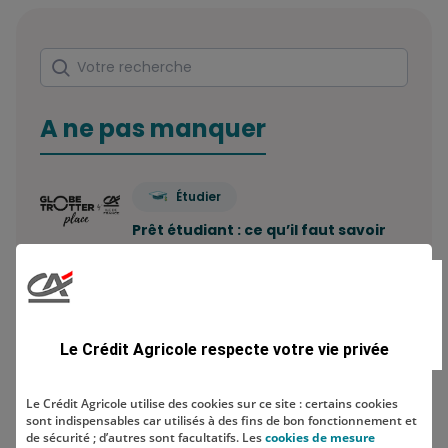
Rechercher
Votre recherche
A ne pas manquer
Étudier
Prêt étudiant : ce qu’il faut savoir
Combien de comptes bancaires
peut-on avoir ? Le…
Le Crédit Agricole respecte votre vie privée
Economiser
Le Crédit Agricole utilise des cookies sur ce site : certains cookies
sont indispensables car utilisés à des fins de bon fonctionnement et
Comment construire sa stratégie
de sécurité ; d’autres sont facultatifs. Les
cookies de mesure