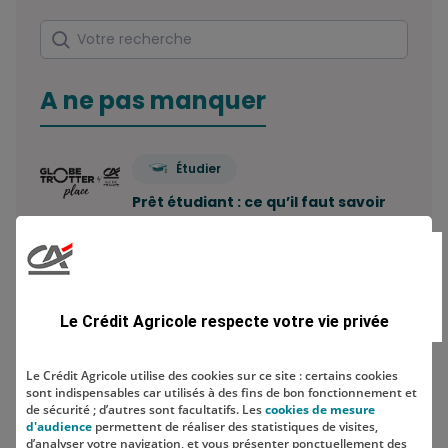
Rechercher
Votre recherche
A ne pas manquer
Étudier
Prêt étudiant : ce qu’il faut savoir
Combien de comptes bancaires
peut-on avoir ? Le…
Le Crédit Agricole respecte votre vie privée
Economiser
Le Crédit Agricole utilise des cookies sur ce site : certains cookies
sont indispensables car utilisés à des fins de bon fonctionnement et
Comment construire sa stratégie
de sécurité ; d’autres sont facultatifs. Les
cookies de mesure
d'épargne ?
d'audience
permettent de réaliser des statistiques de visites,
d’analyser votre navigation, et vous présenter ponctuellement des