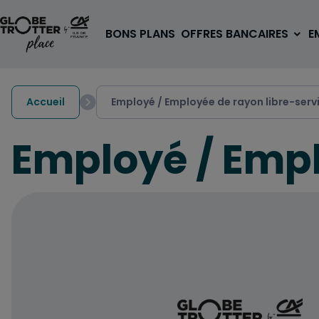
Aller au contenu
BONS PLANS
OFFRES BANCAIRES
E
Accueil
Employé / Employée de rayon libre-serv
Employé / Empl
A PARTIR DE 3€
1 carte, 0 frais à l'étranger
pour les 18/30 ans
OUVRIR UN COMPTE