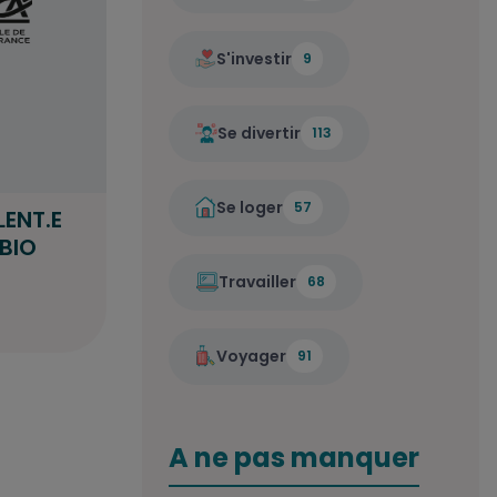
S'investir
9
Se divertir
113
Se loger
57
ENT.E
 BIO
Travailler
68
Voyager
91
A ne pas manquer