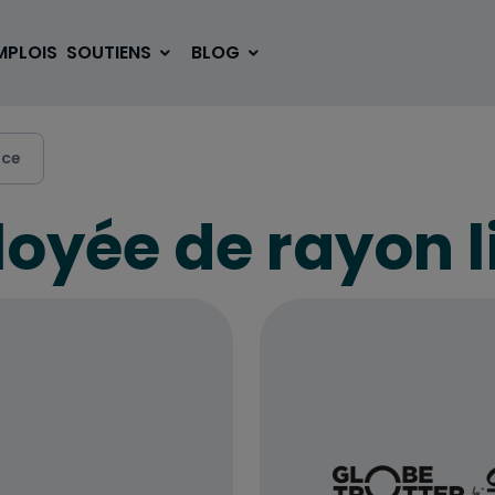
MPLOIS
SOUTIENS
BLOG
ice
oyée de rayon l
SE LOGER
BOUGER
VOYAGER
ÉTUDIER
SE DIVERTIR
E-SPORT