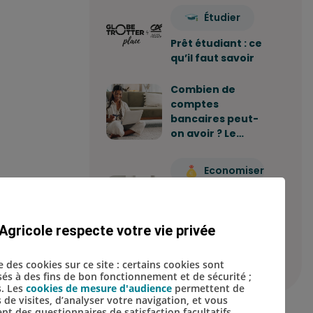
Étudier
Prêt étudiant : ce
qu’il faut savoir
Combien de
comptes
bancaires peut-
on avoir ? Le…
Economiser
Comment
construire sa
stratégie
Agricole respecte votre vie privée
d'épargne ?
se des cookies sur ce site : certains cookies sont
isés à des fins de bon fonctionnement et de sécurité ;
s. Les
cookies de mesure d'audience
permettent de
s de visites, d’analyser votre navigation, et vous
t des questionnaires de satisfaction facultatifs.