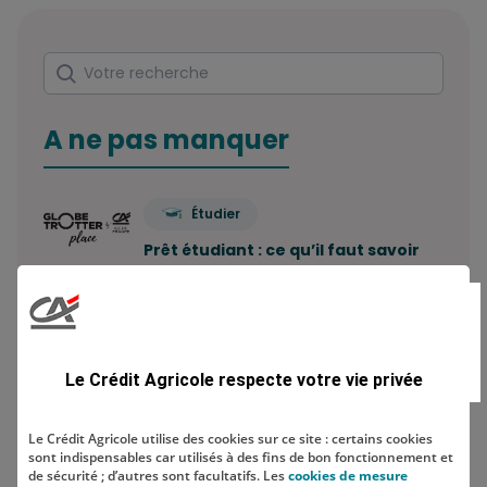
Rechercher
Votre recherche
A ne pas manquer
Étudier
Prêt étudiant : ce qu’il faut savoir
Combien de comptes bancaires
peut-on avoir ? Le…
Le Crédit Agricole respecte votre vie privée
Economiser
Le Crédit Agricole utilise des cookies sur ce site : certains cookies
sont indispensables car utilisés à des fins de bon fonctionnement et
Comment construire sa stratégie
de sécurité ; d’autres sont facultatifs. Les
cookies de mesure