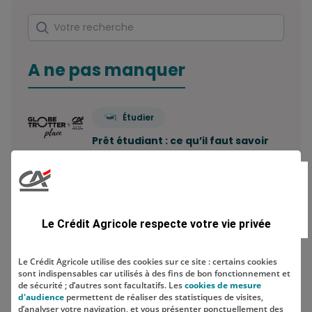
Rechercher
Votre recherche
A ne pas manquer
Étudier
Prêt étudiant : ce qu’il faut savoir
Combien de comptes bancaires
peut-on avoir ? Le…
Le Crédit Agricole respecte votre vie privée
Economiser
Le Crédit Agricole utilise des cookies sur ce site : certains cookies
sont indispensables car utilisés à des fins de bon fonctionnement et
Comment construire sa stratégie
de sécurité ; d’autres sont facultatifs. Les
cookies de mesure
d'épargne ?
d'audience
permettent de réaliser des statistiques de visites,
d’analyser votre navigation, et vous présenter ponctuellement des