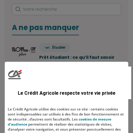
Rechercher
Votre recherche
A ne pas manquer
Étudier
Prêt étudiant : ce qu’il faut savoir
Combien de comptes bancaires
peut-on avoir ? Le…
Le Crédit Agricole respecte votre vie privée
Economiser
Le Crédit Agricole utilise des cookies sur ce site : certains cookies
sont indispensables car utilisés à des fins de bon fonctionnement et
Comment construire sa stratégie
de sécurité ; d’autres sont facultatifs. Les
cookies de mesure
d'épargne ?
d'audience
permettent de réaliser des statistiques de visites,
d’analyser votre navigation, et vous présenter ponctuellement des