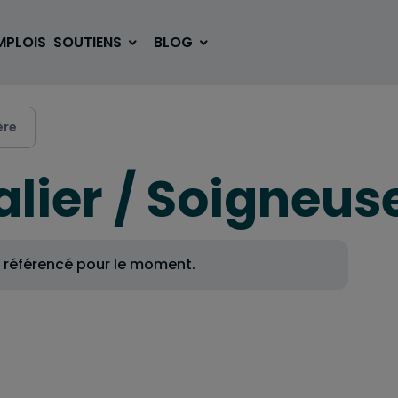
MPLOIS
SOUTIENS
BLOG
ère
lier / Soigneus
SE LOGER
BOUGER
VOYAGER
ÉTUDIER
e référencé pour le moment.
SE DIVERTIR
E-SPORT