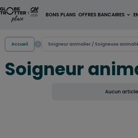
Aller au contenu
BONS PLANS
OFFRES BANCAIRES
E
Accueil
Soigneur animalier / Soigneuse animali
Soigneur anima
A PARTIR DE 3€
1 carte, 0 frais à l'étranger
Aucun articl
pour les 18/30 ans
OUVRIR UN COMPTE