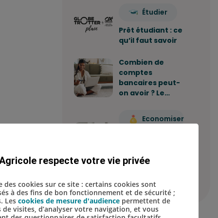
Étudier
Prêt étudiant : ce
qu’il faut savoir
Combien de
comptes
bancaires peut-
on avoir ? Le…
Economiser
Comment
construire sa
stratégie
Agricole respecte votre vie privée
d'épargne ?
se des cookies sur ce site : certains cookies sont
isés à des fins de bon fonctionnement et de sécurité ;
s. Les
cookies de mesure d'audience
permettent de
s de visites, d’analyser votre navigation, et vous
t des questionnaires de satisfaction facultatifs.