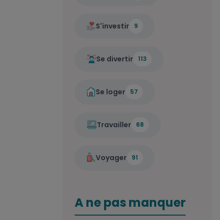
S'investir
9
Se divertir
113
Se loger
57
Travailler
68
Voyager
91
A ne pas manquer