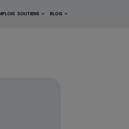
MPLOIS
SOUTIENS
BLOG
SE LOGER
BOUGER
VOYAGER
ÉTUDIER
SE DIVERTIR
E-SPORT