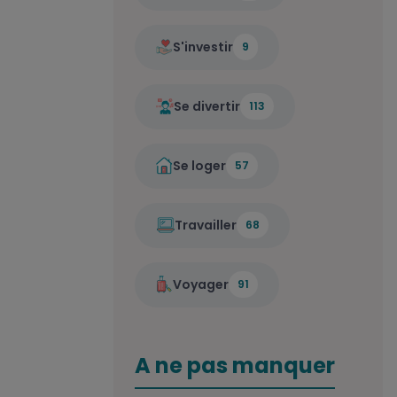
S'investir
9
Se divertir
113
Se loger
57
Travailler
68
Voyager
91
A ne pas manquer