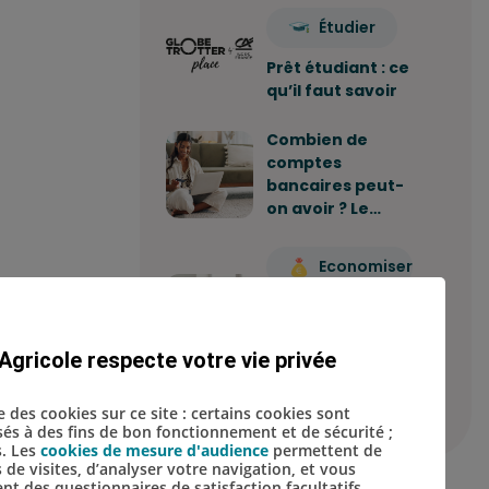
Étudier
Prêt étudiant : ce
qu’il faut savoir
Combien de
comptes
bancaires peut-
on avoir ? Le…
Economiser
Comment
construire sa
stratégie
Agricole respecte votre vie privée
d'épargne ?
se des cookies sur ce site : certains cookies sont
isés à des fins de bon fonctionnement et de sécurité ;
s. Les
cookies de mesure d'audience
permettent de
s de visites, d’analyser votre navigation, et vous
t des questionnaires de satisfaction facultatifs.