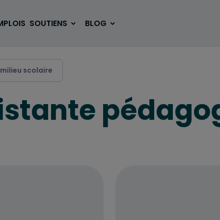
MPLOIS
SOUTIENS
BLOG
milieu scolaire
sistante pédago
SE LOGER
BOUGER
VOYAGER
ÉTUDIER
SE DIVERTIR
E-SPORT