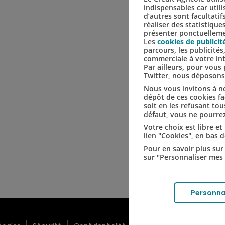
indispensables car util
d’autres sont facultatif
réaliser des statistique
présenter ponctuellemen
Les
cookies de publicit
parcours, les publicité
commerciale à votre in
Par ailleurs, pour vou
Twitter, nous déposon
Nous vous invitons à no
dépôt de ces cookies fac
soit en les refusant tou
défaut, vous ne pourrez
Votre choix est libre e
lien "Cookies", en bas 
Pour en savoir plus sur 
sur "Personnaliser mes 
Personna