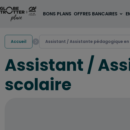
Aller au contenu
BONS PLANS
OFFRES BANCAIRES
E
Accueil
Assistant / Assistante pédagogique en 
Assistant / As
A PARTIR DE 3€
scolaire
1 carte, 0 frais à l'étranger
pour les 18/30 ans
OUVRIR UN COMPTE