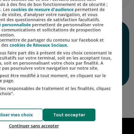
isés à des fins de bon fonctionnement et de sécurité ;
s. Les
cookies de mesure d'audience
permettent de
s de visites, d’analyser votre navigation, et vous
t des questionnaires de satisfaction facultatifs.
é personnalisée
permettent de personnaliser votre
s, communications et sollicitations de prospection
SUIVEZ-NOUS SUR
tention.
s permettre de partager du contenu sur Facebook et
LES RÉSEAUX
s des
cookies de Réseaux Sociaux
.
us faire part dès à présent de vos choix concernant le
SOCIAUX
ultatifs sur votre terminal, soit en les acceptant tous,
s, soit en personnalisant votre choix par finalité. A
 pas poursuivre votre navigation sur notre site.
t peut être modifié à tout moment, en cliquant sur le
Lien vers le compte Inst
Lien vers le compte 
de page.
les responsables de traitement et les finalités, cliquez
choix".
liser mes choix
Tout accepter
Continuer sans accepter