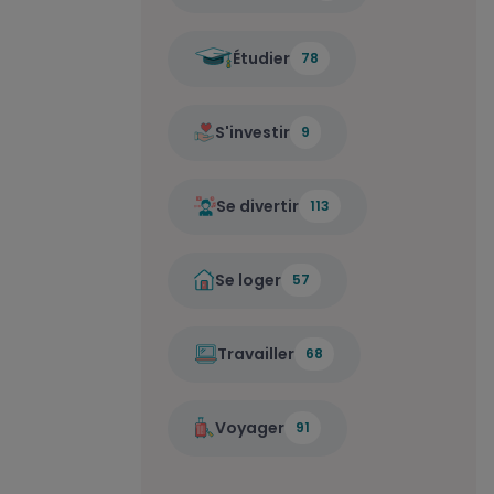
Étudier
78
S'investir
9
Se divertir
113
Se loger
57
Travailler
68
Voyager
91