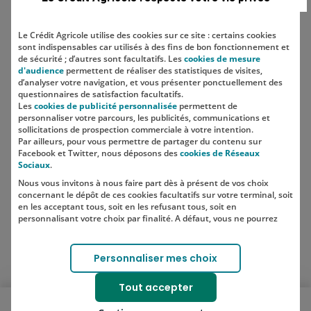
Economiser
Le Crédit Agricole utilise des cookies sur ce site : certains cookies
sont indispensables car utilisés à des fins de bon fonctionnement et
Comment construire sa stratégie
de sécurité ; d’autres sont facultatifs. Les
cookies de mesure
d'épargne ?
d'audience
permettent de réaliser des statistiques de visites,
d’analyser votre navigation, et vous présenter ponctuellement des
questionnaires de satisfaction facultatifs.
Les
cookies de publicité personnalisée
permettent de
personnaliser votre parcours, les publicités, communications et
sollicitations de prospection commerciale à votre intention.
Par ailleurs, pour vous permettre de partager du contenu sur
Facebook et Twitter, nous déposons des
cookies de Réseaux
SUIVEZ-NOUS SUR LES RÉSEAUX
Sociaux
.
SOCIAUX
Nous vous invitons à nous faire part dès à présent de vos choix
concernant le dépôt de ces cookies facultatifs sur votre terminal, soit
en les acceptant tous, soit en les refusant tous, soit en
personnalisant votre choix par finalité. A défaut, vous ne pourrez
Lien vers le compte Instagram 
Lien vers le compte TikTok 
pas poursuivre votre navigation sur notre site.
Votre choix est libre et peut être modifié à tout moment, en cliquant
Personnaliser mes choix
sur le lien "Cookies", en bas de page.
Pour en savoir plus sur les responsables de traitement et les
Tout accepter
finalités, cliquez sur "Personnaliser mes choix".
Ouvrir le menu mobile